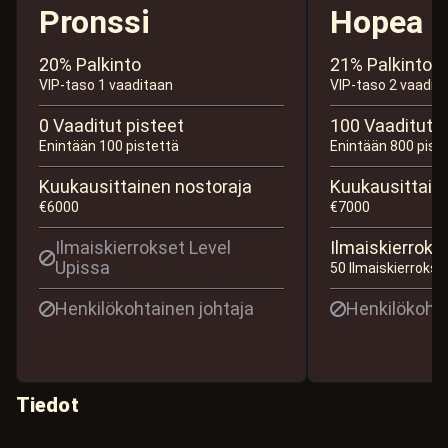
Pronssi
Hopea
20% Palkinto
21% Palkinto
VIP-taso 1 vaaditaan
VIP-taso 2 vaadit
0 Vaaditut pisteet
100 Vaaditut p
Enintään 100 pistettä
Enintään 800 pist
Kuukausittainen nostoraja
Kuukausittain
€6000
€7000
Ilmaiskierrokset Level
Ilmaiskierroks
Upissa
50 Ilmaiskierrokse
Henkilökohtainen johtaja
Henkilökohta
Tiedot